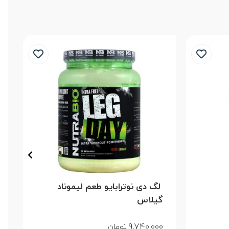
9
لگ دی نوترابایو طعم لیموناد
گیلاس
9,740,000
تومان