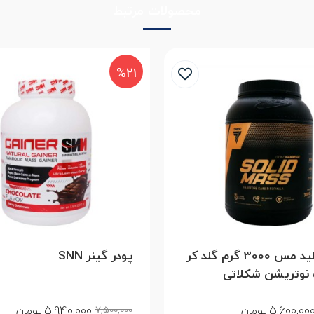
محصولات مرتبط
%21
پودر سولید مس 3000 گرم گلد کر
پودر گینر SNN
تریشن شکلاتی
5,940,000
5,600,00
تومان
تومان
7,500,000