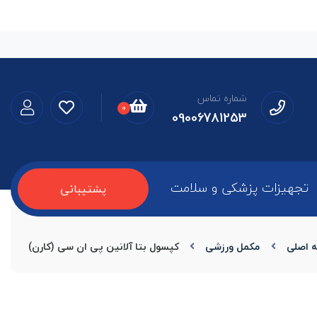
شماره تماس
0
09006781253
تجهیزات پزشکی و سلامت
پشتیبانی
 اصلی
مکمل ورزشی
کپسول بتا آلانین پی ان سی (کارن)