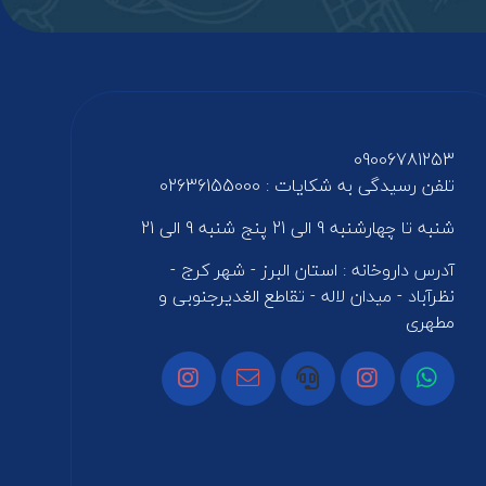
09006781253
تلفن رسیدگی به شکایات : 02636155000
شنبه تا چهارشنبه 9 الی 21 پنج شنبه 9 الی 21
آدرس داروخانه : استان البرز - شهر کرج -
نظرآباد - میدان لاله - تقاطع الغدیرجنوبی و
مطهری