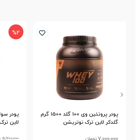
%2
پودر پروتئین وی 100 گلد 1500 گرم
گلدکر لاین ترک نوتریشن
لاین ترک نو
0
7,000,000
تومان
5,700,000