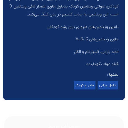
کودکان، مولتی ویتامین کودک پدیاول حاوی مقدار کافی ویتامین D
است. این ویتامین به جذب کلسیم در بدن کمک می‌کند.
تامین ویتامین‌های ضروری برای رشد کودکان
حاوی ویتامین‌های A، D، C
فاقد پارابن، آسپارتام و الکل
فاقد مواد نگهدارنده
بخشها :
مکمل غذایی
مادر و کودک
محصولات مرتبط