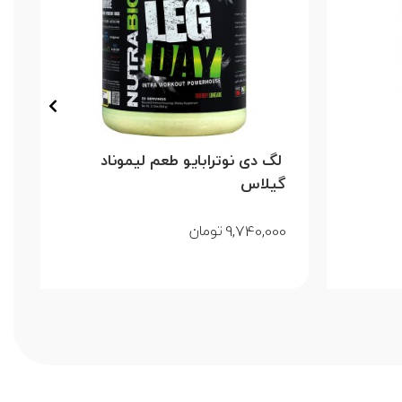
لگ دی نوترابایو طعم لیموناد
گیلاس
9,740,000
تومان