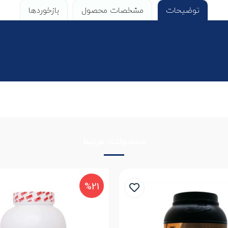
توضیحات
مشخصات محصول
بازخوردها
محصولات مرتبط
%21