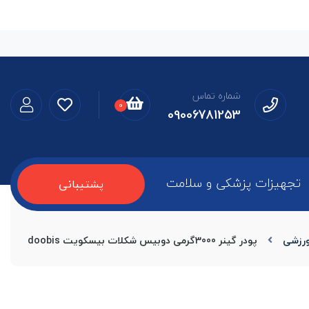
شماره تماس
0
09006781253
تجهیزات پزشکی و سلامت
پشتیبانی
رزشی
پودر گینر 3000گرمی دوبیس شکلات بیسکویت doobis