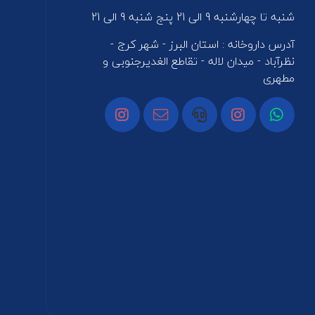
شنبه تا چهارشنبه 9 الی 21 پنج شنبه 9 الی 21
آدرس داروخانه : استان البرز - شهر کرج -
نظرآباد - میدان لاله - تقاطع الغدیرجنوبی و
مطهری