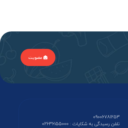
عضویت
09006781253
تلفن رسیدگی به شکایات : 02636155000