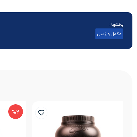
بخشها :
مکمل ورزشی
%2