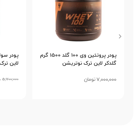
پودر پروتئین وی 100 گلد 1500 گرم
گلدکر لاین ترک نوتریشن
لاین ترک نو
0
7,000,000
تومان
5,700,000