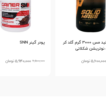
پودر سولید مس 3000 گرم گلد کر
پودر گینر SNN
تریشن شکلاتی
5,940,000
5,600,00
تومان
تومان
7,500,000