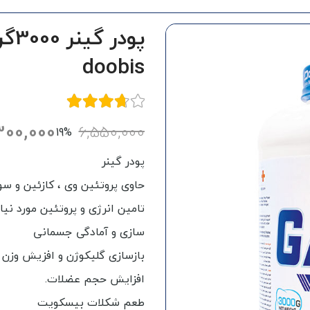
پود
doobis
300,000
6,550,000
19%
پودر گینر
حاوی پروتئین وی ، کازئین و سو
تامین انرژی و پروتئین مورد نیا
سازی و آمادگی جسمانی
بازسازی گلیکوژن و افزیش وزن د
افزایش حجم عضلات.
طعم شکلات بیسکویت