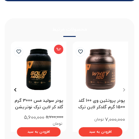
محصولات مرتبط
%2
پودر پروتئین وی 100 گلد
پودر سولید مس 3000 گرم
پو
1500 گرم گلدکر لاین ترک
گلد کر لاین ترک نوتریشن
نوتریشن
شکلاتی
5,600,000
0
5,700,000
7,000,000
تومان
تومان
ت
افزودن به سبد
افزودن به سبد