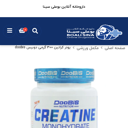
داروخانه آنلاین بوعلی سینا
0
صفحه اصلی
مکمل ورزشی
پودر کراتین 300 گرمی دوبیس doobis