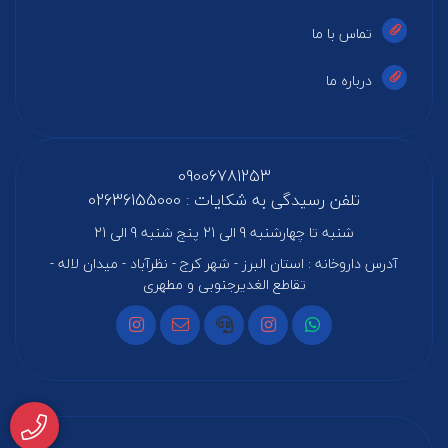
تماس با ما
درباره ما
09006781253
تلفن رسیدگی به شکایات : 02636155000
شنبه تا چهارشنبه 9 الی 21 پنج شنبه 9 الی 21
آدرس داروخانه : استان البرز - شهر کرج - نظرآباد - میدان لاله -
تقاطع الغدیرجنوبی و مطهری